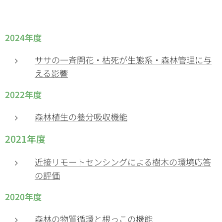
20
24年度
ササの一斉開花・枯死が生態系・森林管理に与
える影響
20
22年度
森林植生の養分吸収機能
2021年度
近接リモートセンシングによる樹木の環境応答
の評価
20
20年度
森林の物質循環と根っこの機能